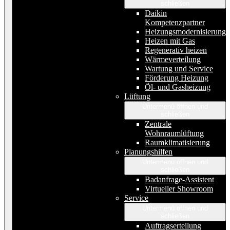
schließen
Daikin
Kompetenzpartner
Heizungsmodernisierung
Heizen mit Gas
Regenerativ heizen
Wärmeverteilung
Wartung und Service
Förderung Heizung
Öl- und Gasheizung
Lüftung
Untermenü öffnen und
schließen
Zentrale
Wohnraumlüftung
Raumklimatisierung
Planungshilfen
Untermenü öffnen und
schließen
Badanfrage-Assistent
Virtueller Showroom
Service
Untermenü öffnen und
schließen
Auftragserteilung