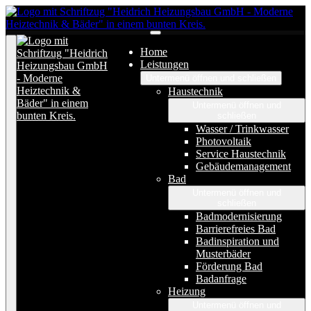
Home
Leistungen
Untermenü öffnen und schließen
Haustechnik
Untermenü öffnen und
schließen
Wasser / Trinkwasser
Photovoltaik
Service Haustechnik
Gebäudemanagement
Bad
Untermenü öffnen und
schließen
Badmodernisierung
Barrierefreies Bad
Badinspiration und
Musterbäder
Förderung Bad
Badanfrage
Heizung
Untermenü öffnen und