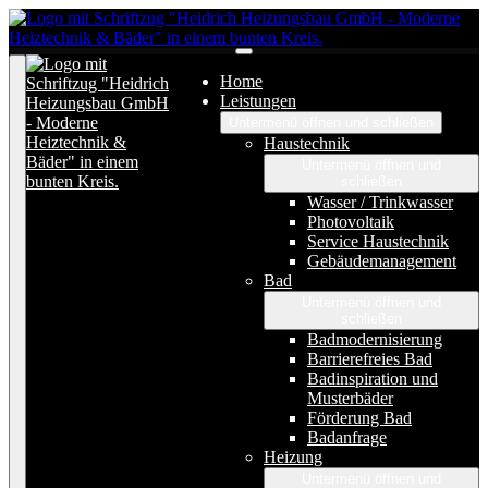
Home
Leistungen
Untermenü öffnen und schließen
Haustechnik
Untermenü öffnen und
schließen
Wasser / Trinkwasser
Photovoltaik
Service Haustechnik
Gebäudemanagement
Bad
Untermenü öffnen und
schließen
Badmodernisierung
Barrierefreies Bad
Badinspiration und
Musterbäder
Förderung Bad
Badanfrage
Heizung
Untermenü öffnen und