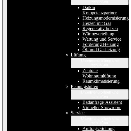
schließen
Daikin
Kompetenzpartner
Heizungsmodernisierung
Heizen mit Gas
Regenerativ heizen
Wärmeverteilung
Wartung und Service
Förderung Heizung
Öl- und Gasheizung
Lüftung
Untermenü öffnen und
schließen
Zentrale
Wohnraumlüftung
Raumklimatisierung
Planungshilfen
Untermenü öffnen und
schließen
Badanfrage-Assistent
Virtueller Showroom
Service
Untermenü öffnen und
schließen
Auftragserteilung