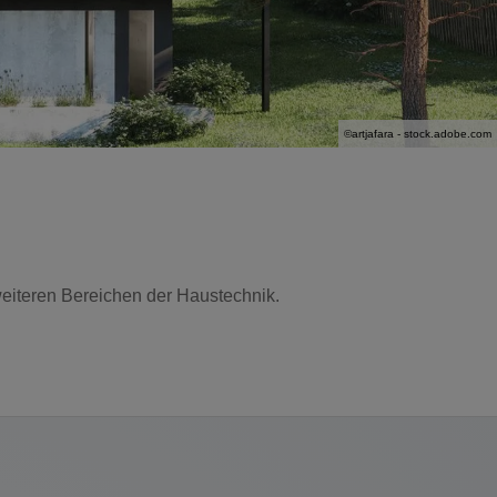
©artjafara - stock.adobe.com
 weiteren Bereichen der Haustechnik.