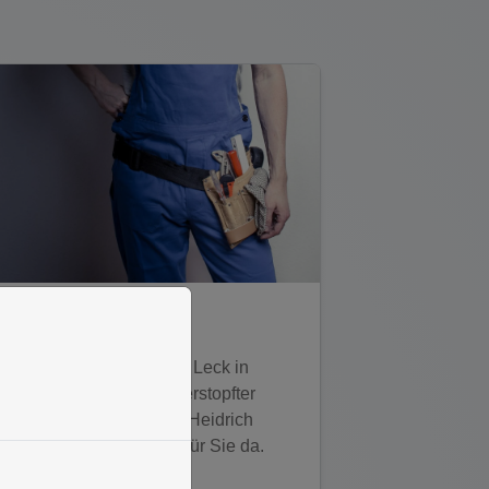
Service Haustechnik
Ein Wasserschaden, ein Leck in
einer Leitung oder ein verstopfter
Abfluss? Kein Problem, Heidrich
Heizungsbau GmbH ist für Sie da.