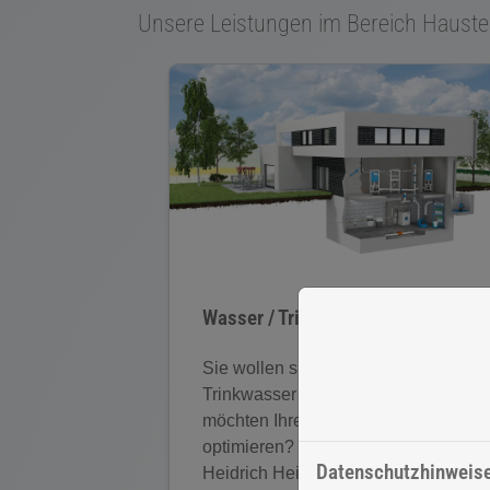
Unsere Leistungen im Bereich Hauste
Wasser / Trinkwasser
Sie wollen sicher sein, dass Ihr
Trinkwasser immer sauber ist oder
möchten Ihren Wasserverbrauch
optimieren? Dann sprechen Sie mit
Datenschutzhinweis
Heidrich Heizungsbau GmbH.