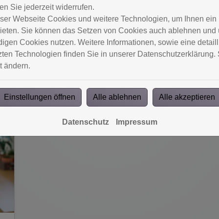
leistungsoptimierte
n Sie jederzeit widerrufen.
Photovoltaikmodule mit hohem
ser Webseite Cookies und weitere Technologien, um Ihnen ein
Wirkungsgrad lohnt sich die Nutzung
ieten. Sie können das Setzen von Cookies auch ablehnen und u
der Solarenergie in der
gen Cookies nutzen. Weitere Informationen, sowie eine detailli
Region Pößneck nachhaltig für Sie.
ten Technologien finden Sie in unserer Datenschutzerklärung. 
t ändern.
Weiterlesen
Einstellungen öffnen
Alle ablehnen
Alle akzeptieren
Datenschutz
Impressum